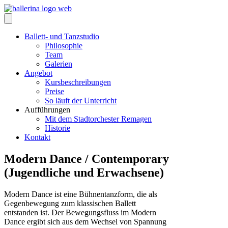
Zum
Inhalt
springen
Ballett- und Tanzstudio
Philosophie
Team
Galerien
Angebot
Kursbeschreibungen
Preise
So läuft der Unterricht
Aufführungen
Mit dem Stadtorchester Remagen
Historie
Kontakt
Modern Dance / Contemporary
(Jugendliche und Erwachsene)
Modern Dance ist eine Bühnentanzform, die als
Gegenbewegung zum klassischen Ballett
entstanden ist. Der Bewegungsfluss im Modern
Dance ergibt sich aus dem Wechsel von Spannung